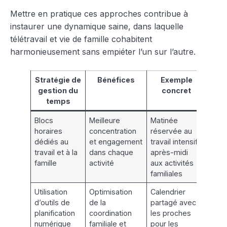
Mettre en pratique ces approches contribue à
instaurer une dynamique saine, dans laquelle
télétravail et vie de famille cohabitent
harmonieusement sans empiéter l’un sur l’autre.
Stratégie de
Bénéfices
Exemple
gestion du
concret
temps
Blocs
Meilleure
Matinée
horaires
concentration
réservée au
dédiés au
et engagement
travail intensif,
travail et à la
dans chaque
après-midi
famille
activité
aux activités
familiales
Utilisation
Optimisation
Calendrier
d’outils de
de la
partagé avec
planification
coordination
les proches
numérique
familiale et
pour les