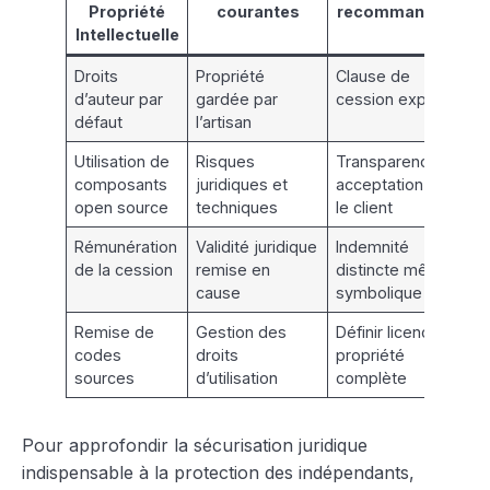
Propriété
courantes
recommandées
Intellectuelle
Droits
Propriété
Clause de
d’auteur par
gardée par
cession explicite
défaut
l’artisan
Utilisation de
Risques
Transparence et
composants
juridiques et
acceptation par
open source
techniques
le client
Rémunération
Validité juridique
Indemnité
de la cession
remise en
distincte même
cause
symbolique
Remise de
Gestion des
Définir licence ou
codes
droits
propriété
sources
d’utilisation
complète
Pour approfondir la sécurisation juridique
indispensable à la protection des indépendants,