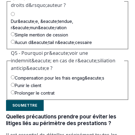
droits d&rsquo;auteur ?
Dur&eacute;e, &eacute;tendue,
r&eacute;mun&eacute;ration
Simple mention de cession
Aucun d&eacute;tail n&eacute;cessaire
Q5 - Pourquoi pr&eacute;voir une
indemnit&eacute; en cas de r&eacute;siliation
anticip&eacute;e ?
Compensation pour les frais engag&eacute;s
Punir le client
Prolonger le contrat
SOUMETTRE
Quelles précautions prendre pour éviter les
litiges liés au périmètre des prestations ?
Il est essentiel de détailler précisément toutes les